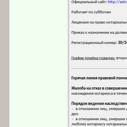
Официальный сайт:
http://astr
Работает по субботам
Лицензия на право нотариаль
Приказ о назначении на должн
Регистрационный номер:
30/3
График приёма граждан:
вторни
Горячая линия правовой пом
Жалоба на отказ в совершени
нахождения нотариуса в течен
Порядок ведения наследстве
⬩
в отношении лиц, умерших д
дел.
⬩
в отношении лиц, умерших п
любому нотариусу нотариально