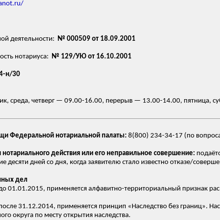
anot.ru/
ной деятельности:
№ 000509 от 18.09.2001
ость нотариуса:
№ 129/УЮ от 16.10.2001
4-н/30
к, среда, четверг — 09.00-16.00, перерыв — 13.00-14.00, пятница, с
ощи Федеральной нотариальной палаты:
8(800) 234-34-17 (по вопрос
и нотариального действия или его неправильное совершение:
подаётс
ие десяти дней со дня, когда заявителю стало известно отказе/соверш
нных дел
о 01.01.2015, применяется алфавитно-территориальный признак ра
осле 31.12.2014, применяется принцип «Наследство без границ». Нас
го округа по месту открытия наследства.